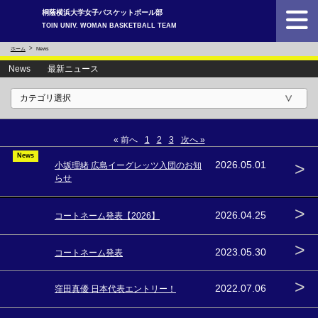
桐蔭横浜大学女子バスケットボール部
TOIN UNIV. WOMAN BASKETBALL TEAM
ホーム
News
News 最新ニュース
« 前へ
1
2
3
次へ »
News
>
2026.05.01
小坂理緒 広島イーグレッツ入団のお知
らせ
>
2026.04.25
コートネーム発表【2026】
>
2023.05.30
コートネーム発表
>
2022.07.06
窪田真優 日本代表エントリー！