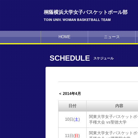
桐蔭横浜大学女子バスケットボール部
TOIN UNIV. WOMAN BASKETBALL TEAM
HOME
ニュース
SCHEDULE
スケジュール
＜ 2014年4月
日付
内容
関東大学女子バスケットボ
10日(
土
)
手権大会 vs聖徳大学
関東大学女子バスケットボ
11日(
日
)