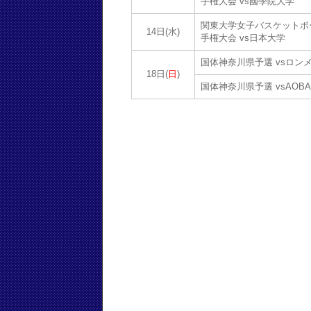
手権大会 vs國學院大学
関東大学女子バスケットボ
14日(水)
手権大会 vs日本大学
国体神奈川県予選 vsロン
18日(
日
)
国体神奈川県予選 vsAOBA c